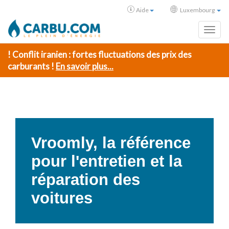
Aide
Luxembourg
Toggl
! Conflit iranien : fortes fluctuations des prix des
carburants !
En savoir plus...
Vroomly, la référence
pour l'entretien et la
réparation des
voitures