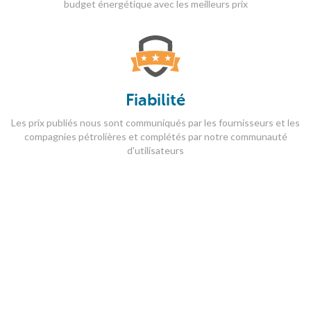
budget énergétique avec les meilleurs prix
Fiabilité
Les prix publiés nous sont communiqués par les fournisseurs et les
compagnies pétrolières et complétés par notre communauté
d'utilisateurs