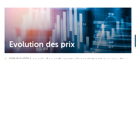
Evolution des prix
(20/12/22) Les prix des carburants n'enregistrent que peu de variations. La tendance de ce lundi 19 décembre 2022
(24/08/21) Le prix du mazout remonte ce mercredi. Votre point mazout du mardi 24 août 2021.
(17/08/21) Le prix du mazout reste hésitant, mais baisse ce mercredi. Votre point mazout du mardi 17 août 2021.
(10/08/21) Le prix du mazout baisse ce mercredi. Votre point mazout du mardi 10 aout 2021.
(03/08/21) Le prix du mazout baisse ce mercredi. Votre point mazout du mardi 3 aout 2021.
(27/07/21) Le prix du mazout reste globalement stable. Votre point mazout du mardi 27 juillet 2021.
(20/07/21) Prix du mazout : enfin une importante diminution ce mercredi. Votre point mazout du mardi 20 juillet 2021.
(13/07/21) Entre hausse et baisse, le prix du mazout oscille. Votre point mazout du mardi 13 juillet 2021.
(06/07/21) Le prix du mazout continue sur sa montée. Votre point mazout du mardi 6 juillet 2021.
(29/06/21) Le prix du mazout reste globalement à la hausse. Votre point mazout du mardi 29 juin 2021.