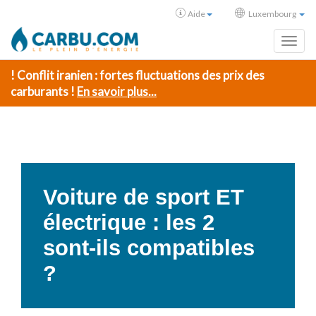
Aide
Luxembourg
Toggl
! Conflit iranien : fortes fluctuations des prix des
carburants !
En savoir plus...
Voiture de sport ET
électrique : les 2
sont-ils compatibles
?