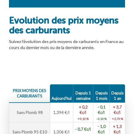
Evolution des prix moyens
des carburants
Suivez l'évolution des prix moyens de carburants en France au
cours du dernier mois ou de la dernière année.
PRIX MOYENS DES
Depuis 1
Depuis
Depuis
CARBURANTS
Aujourd'hui
semaine
1 mois
1 an
+ 0,2
- 0,1
+ 3,7
Sans Plomb 98
1,394
€/l
€c/l
€c/l
€c/l
+ 0,10 %
- 0,10 %
+ 2,70 %
- 1,0
+ 1,3
- 0,7
€c/l
Sans Plomb 95-E10
1,306
€/l
€c/l
€c/l