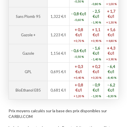
- 0,50 %
- 0,80 %
+ 1,00 %
- 2,5
+ 1,7
- 0,8
€c/l
Sans Plomb 95
1,322
€/l
€c/l
€c/l
- 0,60 %
- 1,90 %
+ 1,30 %
+ 0,8
+ 1,1
+ 5,6
Gazole +
1,223
€/l
€c/l
€c/l
€c/l
+ 0,70 %
+ 0,90 %
+ 4,80 %
- 1,6
+ 4,3
- 0,6
€c/l
Gazole
1,156
€/l
€c/l
€c/l
- 0,50 %
- 1,40 %
+ 3,90 %
+ 0,3
+ 0,2
- 6,4
GPL
0,695
€/l
€c/l
€c/l
€c/l
+ 0,40 %
+ 0,30 %
- 8,40 %
+ 0,8
- 0,9
- 6,2
BioEthanol E85
0,681
€/l
€c/l
€c/l
€c/l
+ 1,20 %
- 1,30 %
- 8,30 %
Prix moyens calculés sur la base des prix disponibles sur
CARBU.COM