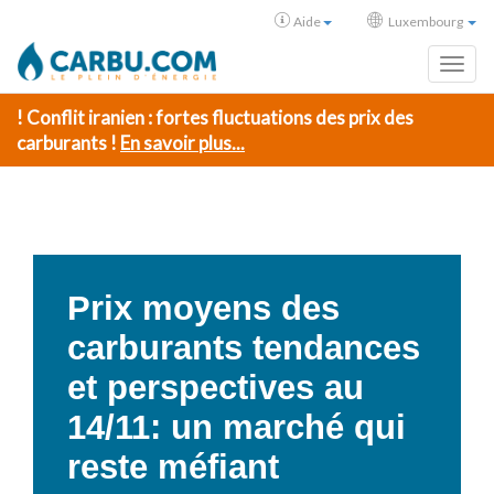
Aide
Luxembourg
Toggl
! Conflit iranien : fortes fluctuations des prix des
carburants !
En savoir plus...
Prix moyens des
carburants tendances
et perspectives au
14/11: un marché qui
reste méfiant