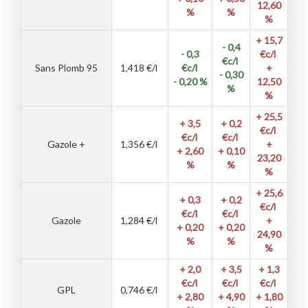
12,60
%
%
%
+ 15,7
- 0,4
- 0,3
€c/l
€c/l
Sans Plomb 95
1,418
€/l
€c/l
+
- 0,30
- 0,20 %
12,50
%
%
+ 25,5
+ 3,5
+ 0,2
€c/l
€c/l
€c/l
Gazole +
1,356
€/l
+
+ 2,60
+ 0,10
23,20
%
%
%
+ 25,6
+ 0,3
+ 0,2
€c/l
€c/l
€c/l
Gazole
1,284
€/l
+
+ 0,20
+ 0,20
24,90
%
%
%
+ 2,0
+ 3,5
+ 1,3
€c/l
€c/l
€c/l
GPL
0,746
€/l
+ 2,80
+ 4,90
+ 1,80