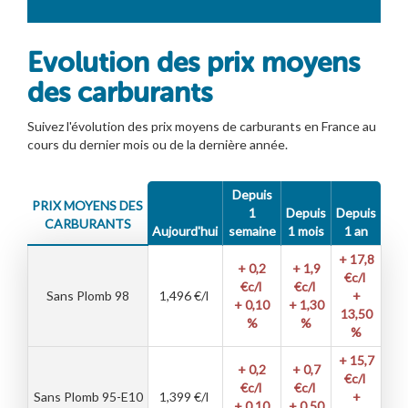
Evolution des prix moyens
des carburants
Suivez l'évolution des prix moyens de carburants en France au
cours du dernier mois ou de la dernière année.
Depuis
PRIX MOYENS DES
1
Depuis
Depuis
CARBURANTS
Aujourd'hui
semaine
1 mois
1 an
+ 17,8
+ 0,2
+ 1,9
€c/l
€c/l
€c/l
Sans Plomb 98
1,496
€/l
+
+ 0,10
+ 1,30
13,50
%
%
%
+ 15,7
+ 0,2
+ 0,7
€c/l
€c/l
€c/l
Sans Plomb 95-E10
1,399
€/l
+
+ 0,10
+ 0,50