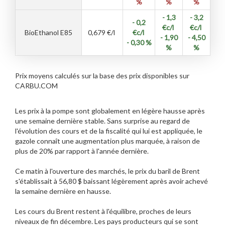
%
%
%
- 1,3
- 3,2
- 0,2
€c/l
€c/l
BioEthanol E85
0,679
€/l
€c/l
- 1,90
- 4,50
- 0,30 %
%
%
Prix moyens calculés sur la base des prix disponibles sur
CARBU.COM
Les prix à la pompe sont globalement en légère hausse après
une semaine dernière stable. Sans surprise au regard de
l'évolution des cours et de la fiscalité qui lui est appliquée, le
gazole connaît une augmentation plus marquée, à raison de
plus de 20% par rapport à l'année dernière.
Ce matin à l'ouverture des marchés, le prix du baril de Brent
s'établissait à 56,80 $ baissant légèrement après avoir achevé
la semaine dernière en hausse.
Les cours du Brent restent à l'équilibre, proches de leurs
niveaux de fin décembre. Les pays producteurs qui se sont