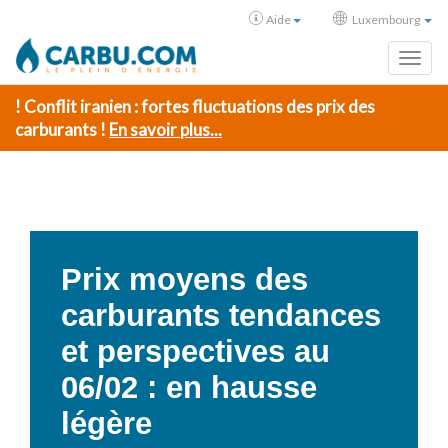
Aide
Luxembourg
Toggl
! Conflit iranien : fortes fluctuations des prix des
carburants !
En savoir plus...
Prix moyens des
carburants tendances
et perspectives au
06/02 : en hausse
légère