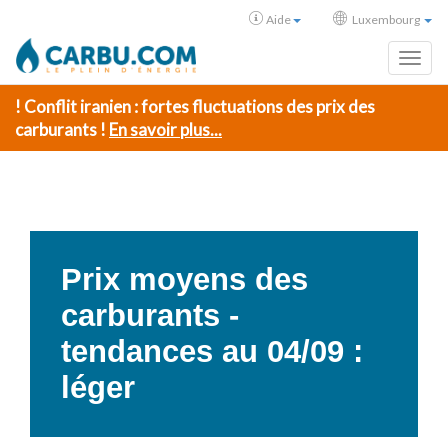
Aide
Luxembourg
Toggl
! Conflit iranien : fortes fluctuations des prix des
carburants !
En savoir plus...
Prix moyens des
carburants -
tendances au 04/09 :
léger