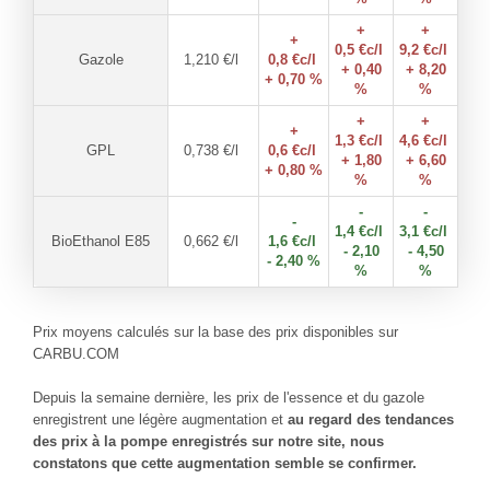
+
+
+
0,5
€c/l
9,2
€c/l
Gazole
1,210
€/l
0,8
€c/l
+ 0,40
+ 8,20
+ 0,70 %
%
%
+
+
+
1,3
€c/l
4,6
€c/l
GPL
0,738
€/l
0,6
€c/l
+ 1,80
+ 6,60
+ 0,80 %
%
%
-
-
-
1,4
€c/l
3,1
€c/l
BioEthanol E85
0,662
€/l
1,6
€c/l
- 2,10
- 4,50
- 2,40 %
%
%
Prix moyens calculés sur la base des prix disponibles sur
CARBU.COM
Depuis la semaine dernière, les prix de l'essence et du gazole
enregistrent une légère augmentation et
au regard des tendances
des prix à la pompe enregistrés sur notre site, nous
constatons que cette augmentation semble se confirmer.