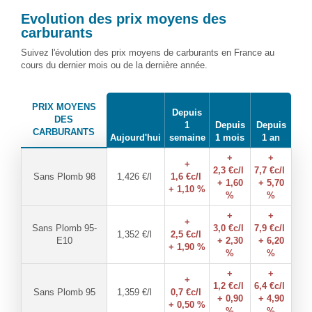
Evolution des prix moyens des
carburants
Suivez l'évolution des prix moyens de carburants en France au
cours du dernier mois ou de la dernière année.
PRIX MOYENS
Depuis
DES
1
Depuis
Depuis
CARBURANTS
Aujourd'hui
semaine
1 mois
1 an
+
+
+
2,3
€c/l
7,7
€c/l
Sans Plomb 98
1,426
€/l
1,6
€c/l
+ 1,60
+ 5,70
+ 1,10 %
%
%
+
+
+
Sans Plomb 95-
3,0
€c/l
7,9
€c/l
1,352
€/l
2,5
€c/l
E10
+ 2,30
+ 6,20
+ 1,90 %
%
%
+
+
+
1,2
€c/l
6,4
€c/l
Sans Plomb 95
1,359
€/l
0,7
€c/l
+ 0,90
+ 4,90
+ 0,50 %
%
%