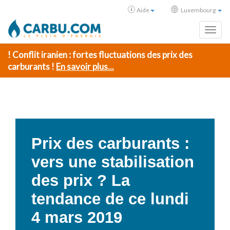
Aide
Luxembourg
Toggl
! Conflit iranien : fortes fluctuations des prix des
carburants !
En savoir plus...
Prix des carburants :
vers une stabilisation
des prix ? La
tendance de ce lundi
4 mars 2019