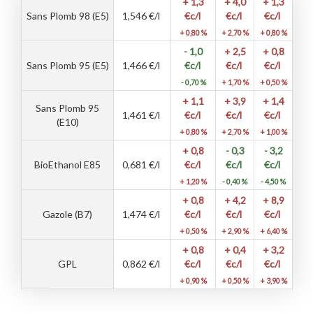
+ 1,3
+ 4,0
+ 1,3
Sans Plomb 98 (E5)
1,546
€/l
€c/l
€c/l
€c/l
+ 0,80 %
+ 2,70 %
+ 0,80 %
- 1,0
+ 2,5
+ 0,8
Sans Plomb 95 (E5)
1,466
€/l
€c/l
€c/l
€c/l
- 0,70 %
+ 1,70 %
+ 0,50 %
+ 1,1
+ 3,9
+ 1,4
Sans Plomb 95
1,461
€/l
€c/l
€c/l
€c/l
(E10)
+ 0,80 %
+ 2,70 %
+ 1,00 %
+ 0,8
- 0,3
- 3,2
BioEthanol E85
0,681
€/l
€c/l
€c/l
€c/l
+ 1,20 %
- 0,40 %
- 4,50 %
+ 0,8
+ 4,2
+ 8,9
Gazole (B7)
1,474
€/l
€c/l
€c/l
€c/l
+ 0,50 %
+ 2,90 %
+ 6,40 %
+ 0,8
+ 0,4
+ 3,2
GPL
0,862
€/l
€c/l
€c/l
€c/l
+ 0,90 %
+ 0,50 %
+ 3,90 %