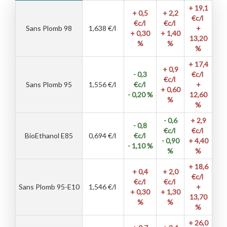
+ 19,1
+ 0,5
+ 2,2
€c/l
€c/l
€c/l
Sans Plomb 98
1,638
€/l
+
+ 0,30
+ 1,40
13,20
%
%
%
+ 17,4
+ 0,9
- 0,3
€c/l
€c/l
Sans Plomb 95
1,556
€/l
€c/l
+
+ 0,60
- 0,20 %
12,60
%
%
- 0,6
+ 2,9
- 0,8
€c/l
€c/l
BioEthanol E85
0,694
€/l
€c/l
- 0,90
+ 4,40
- 1,10 %
%
%
+ 18,6
+ 0,4
+ 2,0
€c/l
€c/l
€c/l
Sans Plomb 95-E10
1,546
€/l
+
+ 0,30
+ 1,30
13,70
%
%
%
+ 26,0