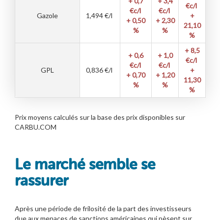
+ 0,7
+ 3,4
€c/l
€c/l
€c/l
Gazole
1,494
€/l
+
+ 0,50
+ 2,30
21,10
%
%
%
+ 8,5
+ 0,6
+ 1,0
€c/l
€c/l
€c/l
GPL
0,836
€/l
+
+ 0,70
+ 1,20
11,30
%
%
%
Prix moyens calculés sur la base des prix disponibles sur
CARBU.COM
Le marché semble se
rassurer
Après une période de frilosité de la part des investisseurs
due aux menaces de sanctions américaines qui pèsent sur