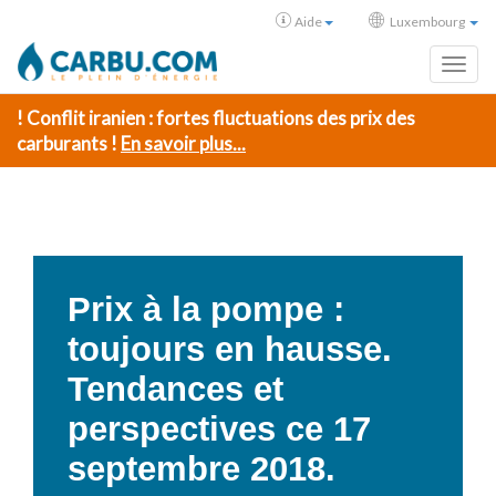
Aide
Luxembourg
Toggl
! Conflit iranien : fortes fluctuations des prix des
carburants !
En savoir plus...
Prix à la pompe :
toujours en hausse.
Tendances et
perspectives ce 17
septembre 2018.