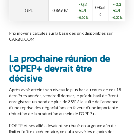
- 0,2
- 0,3
0
€c/l
GPL
0,869
€/l
€c/l
€c/l
0
- 0,20 %
- 0,30 %
Prix moyens calculés sur la base des prix disponibles sur
CARBU.COM
La prochaine réunion de
l'OPEP+ devrait être
décisive
Après avoir atteint son niveau le plus bas au cours de ces 18
dernières années, vendredi dernier, le prix du baril de Brent
enregistrait un bond de plus de 35% à la suite de l'annonce
d'une reprise des négociations en faveur d'une importante
réduction de la production au sein de l'OPEP+.
L'OPEP et ses alliés devaient se réunir en urgence afin de
limiter l'offre excédentaire, ce qui a ravivé les espoirs des