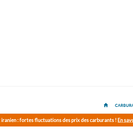
CARBUR
t iranien : fortes fluctuations des prix des carburants !
En savo