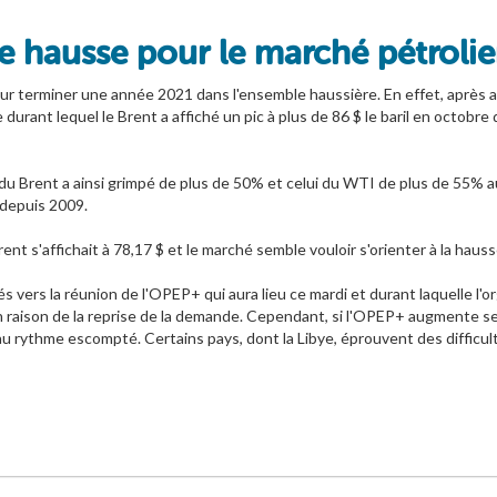
e hausse pour le marché pétrolie
our terminer une année 2021 dans l'ensemble haussière. En effet, après avo
durant lequel le Brent a affiché un pic à plus de 86 $ le baril en octobre d
x du Brent a ainsi grimpé de plus de 50% et celui du WTI de plus de 55% a
 depuis 2009.
rent s'affichait à 78,17 $ et le marché semble vouloir s'orienter à la hauss
s vers la réunion de l'OPEP+ qui aura lieu ce mardi et durant laquelle l'
n raison de la reprise de la demande. Cependant, si l'OPEP+ augmente se
 rythme escompté. Certains pays, dont la Libye, éprouvent des difficult