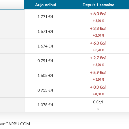
Aujourd'hui
Depuis 1 semaine
+ 6,0
€c/l
1,771
€/l
+ 3,50 %
+ 3,8
€c/l
1,671
€/l
+ 2,30 %
+ 6,0
€c/l
1,674
€/l
+ 3,70 %
+ 2,7
€c/l
0,751
€/l
+ 3,70 %
+ 5,9
€c/l
1,605
€/l
+ 3,80 %
+ 0,3
€c/l
0,915
€/l
+ 0,30 %
0
€c/l
1,078
€/l
0
les sur CARBU.COM