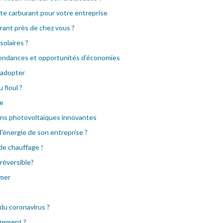
rte carburant pour votre entreprise
ant près de chez vous ?
olaires ?
 tendances et opportunités d'économies
à adopter
fioul ?
te
ions photovoltaiques innovantes
'énergie de son entreprise ?
 de chauffage !
 réversible?
imer
 du coronavirus ?
ogement ?