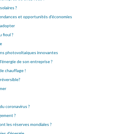
olaires ?
 tendances et opportunités d'économies
à adopter
fioul ?
te
ions photovoltaiques innovantes
'énergie de son entreprise ?
 de chauffage !
 réversible?
imer
 du coronavirus ?
ogement ?
ont les réserves mondiales ?
ies d'énergie