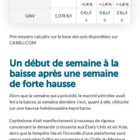
- 0,30 %
+ 1,40 %
+ 1,60 %
0
€c/l
0
€c/l
0
€c/l
GNV
1,078
€/l
0
0
0
Prix moyens calculés sur la base des prix disponibles sur
CARBU.COM
Un début de semaine à la
baisse après une semaine
de forte hausse
Alors que la semaine qui a précédé, le marché pétrolier avait
fini à la baisse, la semaine dernière s'est, quant à elle, clôturée
sur une hausse hebdomadaire importante.
L'optimisme était manifestement à nouveau de rigueur
concernant la demande croissante aux États-Unis et en Asie,
alors que la tempête Ida et l'incendie d'une plateforme sont
venus perturber l'offre en provenance du Golfe du Mexique.