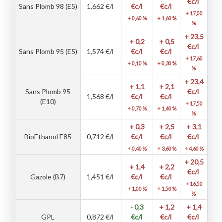
€c/l
Sans Plomb 98 (E5)
1,662
€/l
€c/l
€c/l
+ 17,00
+ 0,60 %
+ 1,60 %
%
+ 23,5
+ 0,2
+ 0,5
€c/l
Sans Plomb 95 (E5)
1,574
€/l
€c/l
€c/l
+ 17,60
+ 0,10 %
+ 0,30 %
%
+ 23,4
+ 1,1
+ 2,1
Sans Plomb 95
€c/l
1,568
€/l
€c/l
€c/l
(E10)
+ 17,50
+ 0,70 %
+ 1,40 %
%
+ 0,3
+ 2,5
+ 3,1
BioEthanol E85
0,712
€/l
€c/l
€c/l
€c/l
+ 0,40 %
+ 3,60 %
+ 4,60 %
+ 20,5
+ 1,4
+ 2,2
€c/l
Gazole (B7)
1,451
€/l
€c/l
€c/l
+ 16,50
+ 1,00 %
+ 1,50 %
%
- 0,3
+ 1,2
+ 1,4
GPL
0,872
€/l
€c/l
€c/l
€c/l