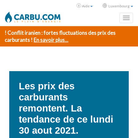
Aide
Luxembourg
Toggl
! Conflit iranien : fortes fluctuations des prix des
carburants !
En savoir plus...
Les prix des
carburants
remontent. La
tendance de ce lundi
30 aout 2021.