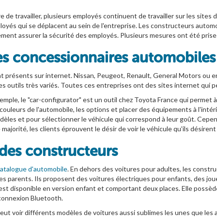
e de travailler, plusieurs employés continuent de travailler sur les sit
ployés qui se déplacent au sein de l'entreprise. Les constructeurs automobi
galement assurer la sécurité des employés. Plusieurs mesures ont été pris
 concessionnaires automobiles s
t présents sur internet. Nissan, Peugeot, Renault, General Motors ou enc
es outils très variés. Toutes ces entreprises ont des sites internet qu
emple, le "car-configurator" est un outil chez Toyota France qui permet à
s couleurs de l'automobile, les options et placer des équipements à l'intéri
les et pour sélectionner le véhicule qui correspond à leur goût. Cepend
ajorité, les clients éprouvent le désir de voir le véhicule qu'ils désiren
des constructeurs
atalogue d'automobile
. En dehors des voitures pour adultes, les const
 les parents. Ils proposent des voitures électriques pour enfants, des j
t disponible en version enfant et comportant deux places. Elle possède 
 connexion Bluetooth.
eut voir différents modèles de voitures aussi sublimes les unes que les 