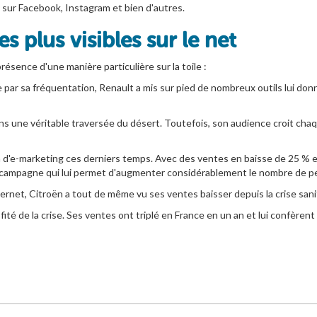
 sur Facebook, Instagram et bien d'autres.
s plus visibles sur le net
sence d'une manière particulière sur la toile :
ar sa fréquentation, Renault a mis sur pied de nombreux outils lui donnant
ns une véritable traversée du désert. Toutefois, son audience croit chaq
on d'e-marketing ces derniers temps. Avec des ventes en baisse de 25 % e
une campagne qui lui permet d'augmenter considérablement le nombre de pe
ternet, Citroën a tout de même vu ses ventes baisser depuis la crise sani
ofité de la crise. Ses ventes ont triplé en France en un an et lui confèren