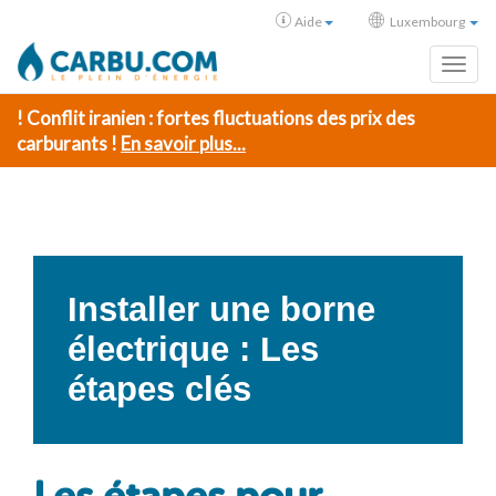
Aide
Luxembourg
Toggl
! Conflit iranien : fortes fluctuations des prix des
carburants !
En savoir plus...
Installer une borne
électrique : Les
étapes clés