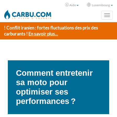
Aide
Luxembourg
Toggl
! Conflit iranien : fortes fluctuations des prix des
carburants !
En savoir plus...
Comment entretenir
sa moto pour
optimiser ses
performances ?