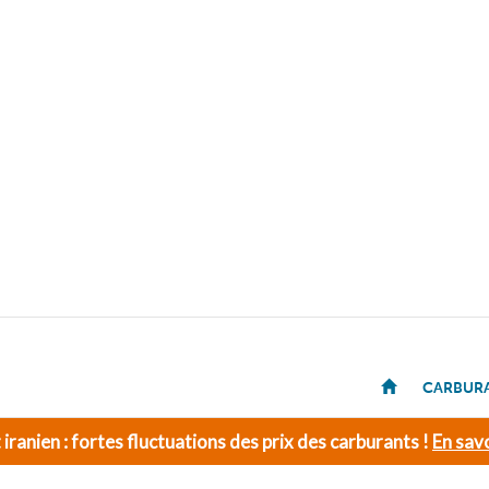
CARBUR
t iranien : fortes fluctuations des prix des carburants !
En savo