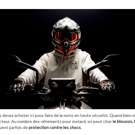
s devez acheter
ici
pour faire de la moto en toute sécurité. Quand bien m
ucteur. Au nombre des vêtements pour motard, on peut citer
le blouson, 
vent parfois de
protection contre les chocs
.