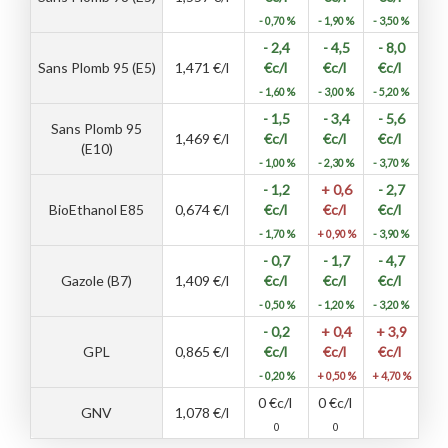
- 0,70 %
- 1,90 %
- 3,50 %
- 2,4
- 4,5
- 8,0
Sans Plomb 95 (E5)
1,471
€/l
€c/l
€c/l
€c/l
- 1,60 %
- 3,00 %
- 5,20 %
- 1,5
- 3,4
- 5,6
Sans Plomb 95
1,469
€/l
€c/l
€c/l
€c/l
(E10)
- 1,00 %
- 2,30 %
- 3,70 %
- 1,2
+ 0,6
- 2,7
BioEthanol E85
0,674
€/l
€c/l
€c/l
€c/l
- 1,70 %
+ 0,90 %
- 3,90 %
- 0,7
- 1,7
- 4,7
Gazole (B7)
1,409
€/l
€c/l
€c/l
€c/l
- 0,50 %
- 1,20 %
- 3,20 %
- 0,2
+ 0,4
+ 3,9
GPL
0,865
€/l
€c/l
€c/l
€c/l
- 0,20 %
+ 0,50 %
+ 4,70 %
0
€c/l
0
€c/l
GNV
1,078
€/l
0
0