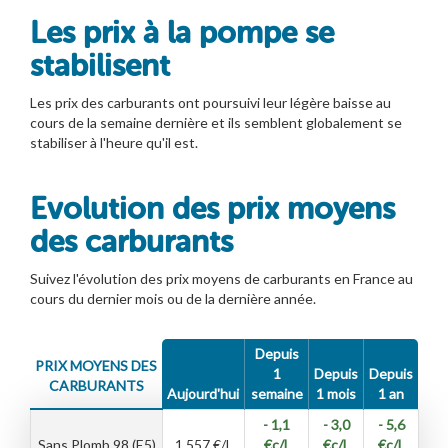
Les prix à la pompe se
stabilisent
Les prix des carburants ont poursuivi leur légère baisse au
cours de la semaine dernière et ils semblent globalement se
stabiliser à l'heure qu'il est.
Evolution des prix moyens
des carburants
Suivez l'évolution des prix moyens de carburants en France au
cours du dernier mois ou de la dernière année.
Depuis
PRIX MOYENS DES
1
Depuis
Depuis
CARBURANTS
Aujourd'hui
semaine
1 mois
1 an
- 1,1
- 3,0
- 5,6
Sans Plomb 98 (E5)
1,557
€/l
€c/l
€c/l
€c/l