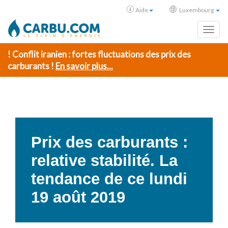
Aide
Luxembourg
Toggl
! Conflit iranien : fortes fluctuations des prix des
carburants !
En savoir plus...
Prix des carburants :
relative stabilité. La
tendance de ce lundi
19 août 2019