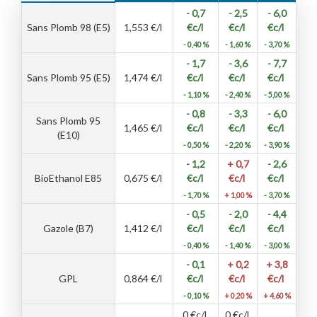
- 0,7
- 2,5
- 6,0
Sans Plomb 98 (E5)
1,553
€/l
€c/l
€c/l
€c/l
- 0,40 %
- 1,60 %
- 3,70 %
- 1,7
- 3,6
- 7,7
Sans Plomb 95 (E5)
1,474
€/l
€c/l
€c/l
€c/l
- 1,10 %
- 2,40 %
- 5,00 %
- 0,8
- 3,3
- 6,0
Sans Plomb 95
1,465
€/l
€c/l
€c/l
€c/l
(E10)
- 0,50 %
- 2,20 %
- 3,90 %
- 1,2
+ 0,7
- 2,6
BioEthanol E85
0,675
€/l
€c/l
€c/l
€c/l
- 1,70 %
+ 1,00 %
- 3,70 %
- 0,5
- 2,0
- 4,4
Gazole (B7)
1,412
€/l
€c/l
€c/l
€c/l
- 0,40 %
- 1,40 %
- 3,00 %
- 0,1
+ 0,2
+ 3,8
GPL
0,864
€/l
€c/l
€c/l
€c/l
- 0,10 %
+ 0,20 %
+ 4,60 %
0
€c/l
0
€c/l