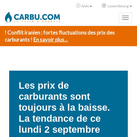
Aide
Luxembourg
Toggl
! Conflit iranien : fortes fluctuations des prix des
carburants !
En savoir plus...
Les prix de
carburants sont
toujours à la baisse.
La tendance de ce
lundi 2 septembre