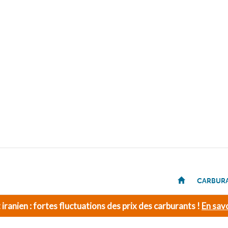
CARBUR
t iranien : fortes fluctuations des prix des carburants !
En savo