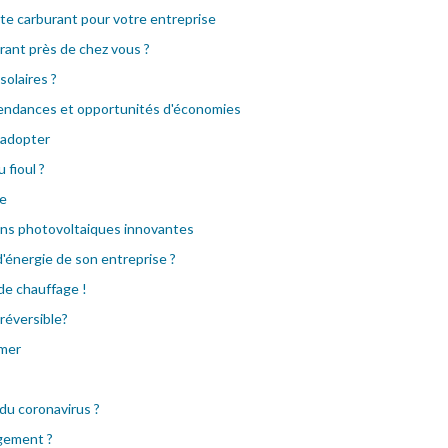
rte carburant pour votre entreprise
ant près de chez vous ?
olaires ?
 tendances et opportunités d'économies
à adopter
fioul ?
te
ions photovoltaiques innovantes
'énergie de son entreprise ?
 de chauffage !
 réversible?
imer
 du coronavirus ?
ogement ?