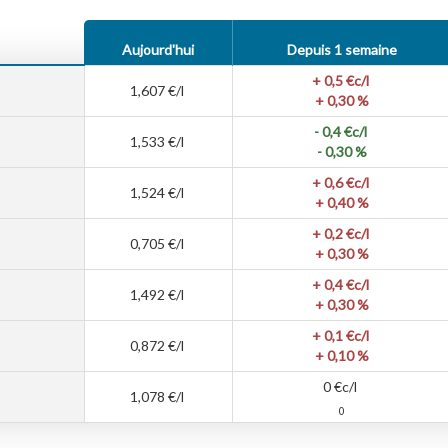
Aujourd'hui
Depuis 1 semaine
+ 0,5
€c/l
1,607
€/l
+ 0,30 %
- 0,4
€c/l
1,533
€/l
- 0,30 %
+ 0,6
€c/l
1,524
€/l
+ 0,40 %
+ 0,2
€c/l
0,705
€/l
+ 0,30 %
+ 0,4
€c/l
1,492
€/l
+ 0,30 %
+ 0,1
€c/l
0,872
€/l
+ 0,10 %
0
€c/l
1,078
€/l
0