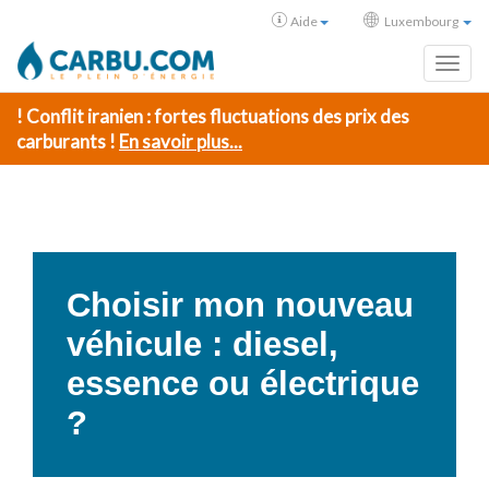
Aide
Luxembourg
Toggl
! Conflit iranien : fortes fluctuations des prix des
carburants !
En savoir plus...
Choisir mon nouveau
véhicule : diesel,
essence ou électrique
?