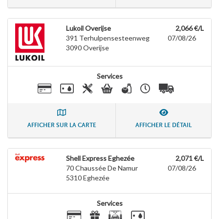
Lukoil Overijse
2,066 €/L
391 Terhulpensesteenweg
07/08/26
3090
Overijse
Services
AFFICHER SUR LA CARTE
AFFICHER LE DÉTAIL
Shell Express Eghezée
2,071 €/L
70 Chaussée De Namur
07/08/26
5310
Eghezée
Services