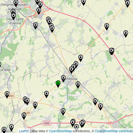
Leaflet
| Map data ©
OpenStreetMap
contributors, ©
OpenStreetMap contributo