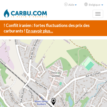
Aide
Belgique
Toggl
! Conflit iranien : fortes fluctuations des prix des
carburants !
En savoir plus...