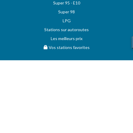
Super 95 - E10
Super 98
LPG
Stations sur autoroutes
Les meilleurs prix
Vos stations favorites
MAZOUT.COM
Comparez et obtenez le meilleur prix sur MAZOUT.COM
Prix maximum du mazout sur MAZOUT.COM
Meilleurs prix sur MAZOUT.COM
Accueil fournisseurs
Vos demandes d'offres
MAZOUT.COM