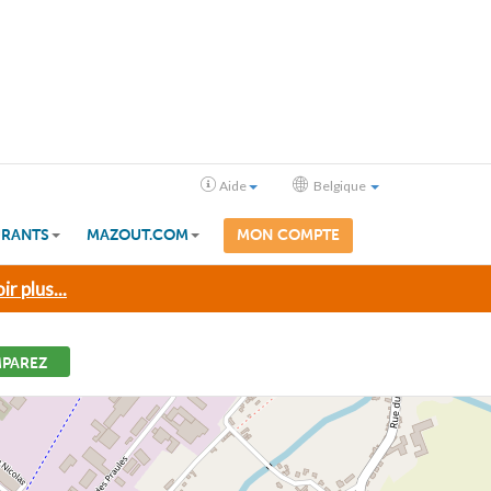
Aide
Belgique
RANTS
MAZOUT.COM
MON COMPTE
ir plus...
PAREZ