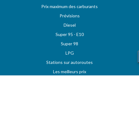
Prix maximum des carburants
Prévisions
Diesel
Super 95 - E10
Super 98
LPG
Stations sur autoroutes
Les meilleurs prix
Vos stations favorites
MAZOUT.COM
Comparez et obtenez le meilleur prix sur MAZOUT.COM
Prix maximum du mazout sur MAZOUT.COM
Meilleurs prix sur MAZOUT.COM