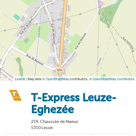
Leaflet
| Map data ©
OpenStreetMap
contributors, ©
OpenStreetMap contributors
T-Express Leuze-
Eghezée
259, Chaussée de Namur
5310
Leuze