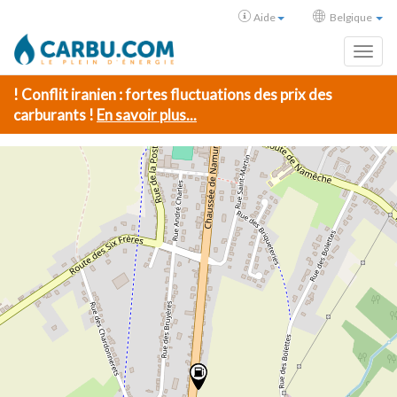
Aide
Belgique
Toggl
! Conflit iranien : fortes fluctuations des prix des
carburants !
En savoir plus...