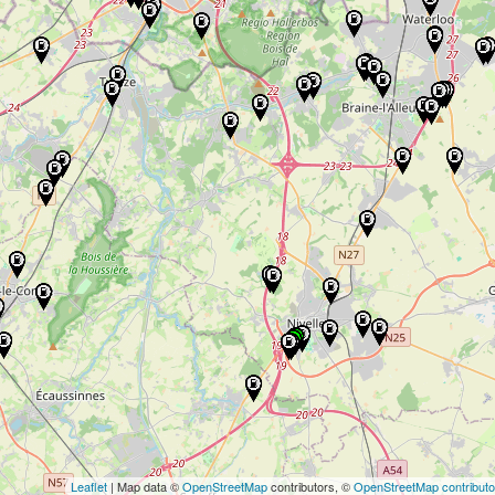
Leaflet
| Map data ©
OpenStreetMap
contributors, ©
OpenStreetMap contributo