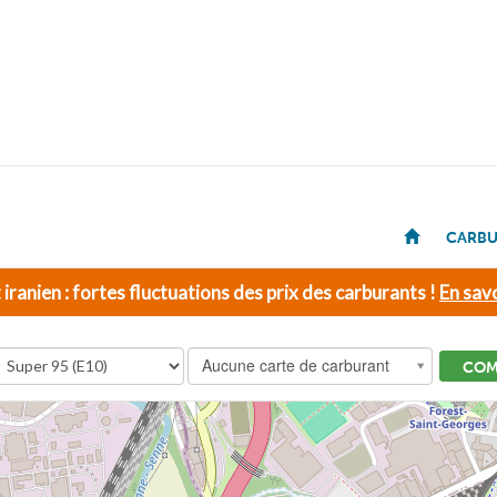
CARBU
t iranien : fortes fluctuations des prix des carburants !
En savo
Aucune carte de carburant
COM