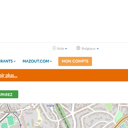
Aide
Belgique
RANTS
MAZOUT.COM
MON COMPTE
ir plus...
PAREZ