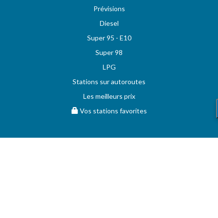
Prévisions
Diesel
Super 95 - E10
Super 98
LPG
Stations sur autoroutes
Les meilleurs prix
Vos stations favorites
MAZOUT.COM
Comparez et obtenez le meilleur prix sur MAZOUT.COM
Prix maximum du mazout sur MAZOUT.COM
Meilleurs prix sur MAZOUT.COM
Accueil fournisseurs