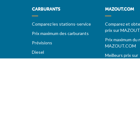
CARBURANTS
MAZOUT.COM
Comparez les stations-service
Comparez et obten
prix sur MAZOU
Prix maximum des carburants
Prix maximum du 
Prévisions
MAZOUT.COM
Diesel
Meilleurs prix sur
Super 95 - E10
MAZOUT.COM
Super 98
Accueil fournisse
LPG
Vos demandes d
Stations sur autoroutes
MAZOUT.COM
Les meilleurs prix
Vos stations favorites
Copyright 2005-2026 | L'utilisation de ce site implique votr