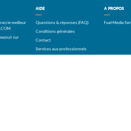
AIDE
A PROPOS
ez le meilleur
Questions & réponses (FAQ)
Fuel Media Ser
T.COM
Conditions générales
mazout sur
Contact
Services aux professionnels
urs
'offres
e acceptation des
conditions générales