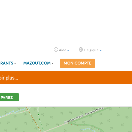
Aide
Belgique
RANTS
MAZOUT.COM
MON COMPTE
ir plus...
PAREZ