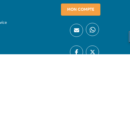
MON COMPTE
vice
06/08/26 |
Belgique
-
België
-
France
-
Luxembourg