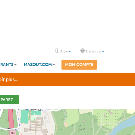
Aide
Belgique
RANTS
MAZOUT.COM
MON COMPTE
ir plus...
PAREZ