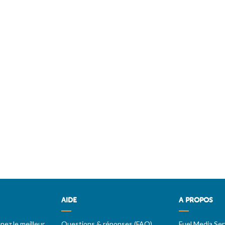
AIDE
A PROPOS
ez le meilleur
Questions & réponses (FAQ)
Fuel Media Ser