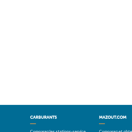
CARBURANTS
MAZOUT.COM
Comparez les stations-service
Comparez et obten