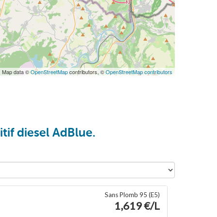
| Map data ©
OpenStreetMap
contributors, ©
OpenStreetMap contributors
tif diesel AdBlue.
Sans Plomb 95 (E5)
1,619 €/L