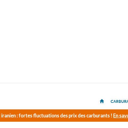
CARBUR
t iranien : fortes fluctuations des prix des carburants !
En savo