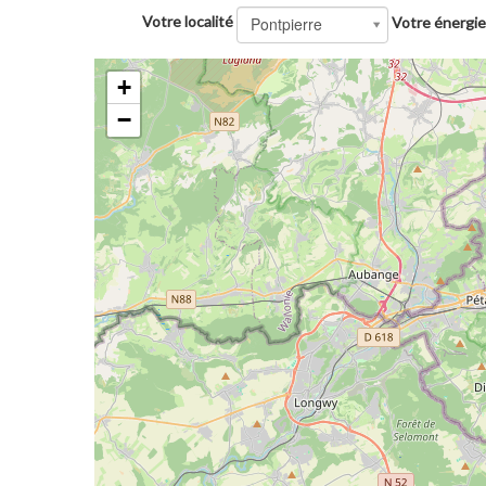
Votre localité
Pontpierre
Votre énergie
+
−