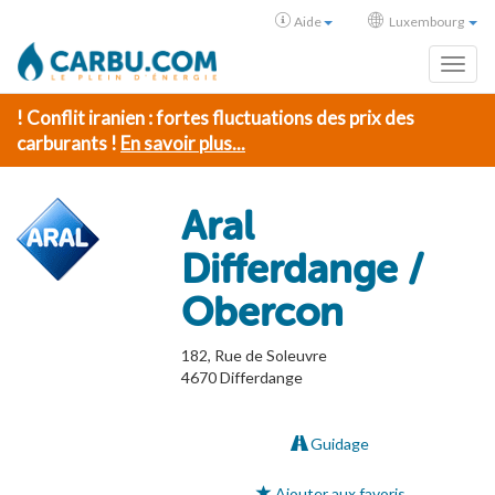
Aide
Luxembourg
Toggl
! Conflit iranien : fortes fluctuations des prix des
carburants !
En savoir plus...
Aral
Differdange /
Obercon
182, Rue de Soleuvre
4670
Differdange
Guidage
Ajouter aux favoris