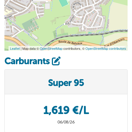
Leaflet
| Map data ©
OpenStreetMap
contributors, ©
OpenStreetMap contributors
Carburants
Super 95
1,619 €/L
06/08/26