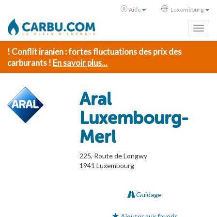
Aide
Luxembourg
Toggl
! Conflit iranien : fortes fluctuations des prix des
carburants !
En savoir plus...
Aral
Luxembourg-
Merl
225, Route de Longwy
1941
Luxembourg
Guidage
Ajouter aux favoris