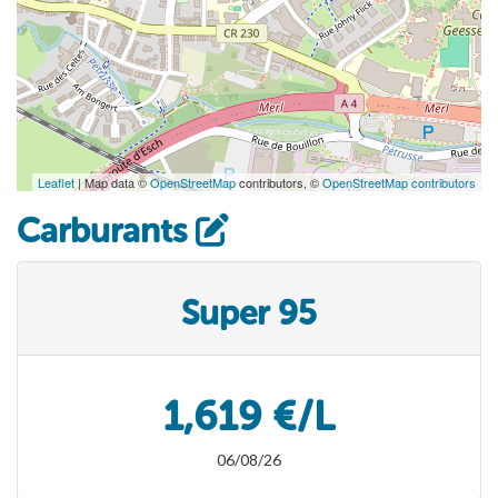
Leaflet
| Map data ©
OpenStreetMap
contributors, ©
OpenStreetMap contributors
Carburants
Super 95
1,619 €/L
06/08/26