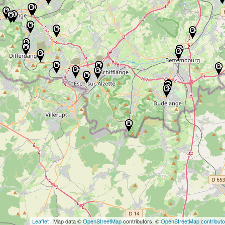
Leaflet
| Map data ©
OpenStreetMap
contributors, ©
OpenStreetMap contributo