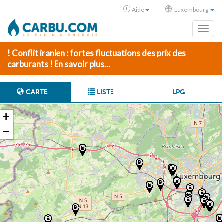
Aide
Luxembourg
Toggl
! Conflit iranien : fortes fluctuations des prix des
carburants !
En savoir plus...
CARTE
LISTE
LPG
+
−