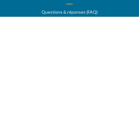
Questions & réponses (FAQ)
Conditions générales
Contact
Services aux professionnels
MON COMPTE