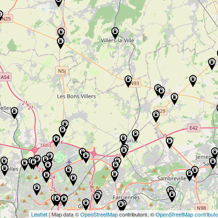
Leaflet
| Map data ©
OpenStreetMap
contributors, ©
OpenStreetMap contributo