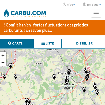
Aide
Belgique
Toggl
! Conflit iranien : fortes fluctuations des prix des
carburants !
En savoir plus...
CARTE
LISTE
DIESEL (B7)
+
−