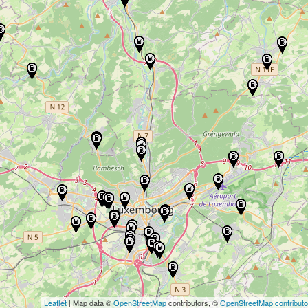
Leaflet
| Map data ©
OpenStreetMap
contributors, ©
OpenStreetMap contributo