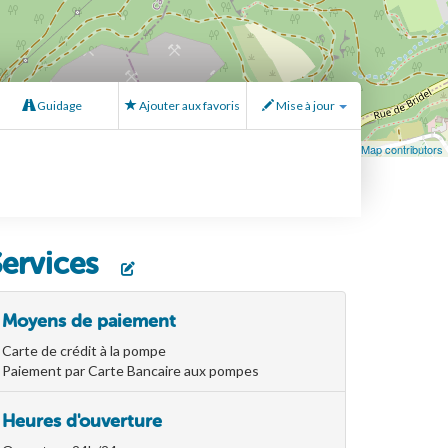
Guidage
Ajouter aux favoris
Mise à jour
Leaflet
| Map data ©
OpenStreetMap
contributors, ©
OpenStreetMap contributors
Services
Moyens de paiement
Carte de crédit à la pompe
Paiement par Carte Bancaire aux pompes
Heures d'ouverture