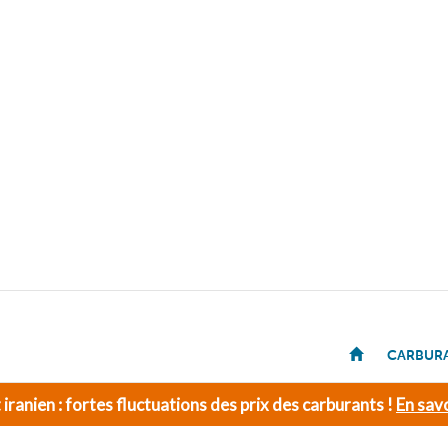
CARBUR
t iranien : fortes fluctuations des prix des carburants !
En savo