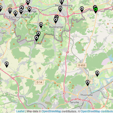
Leaflet
| Map data ©
OpenStreetMap
contributors, ©
OpenStreetMap contributo