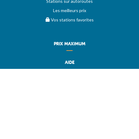
Stations sur autoroutes
Les meilleurs prix
Vos stations favorites
PRIX MAXIMUM
AIDE
Questions & réponses (FAQ)
Conditions générales
Contact
Services aux professionnels