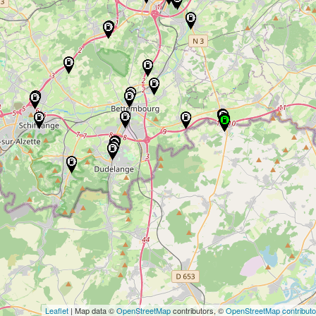
Leaflet
| Map data ©
OpenStreetMap
contributors, ©
OpenStreetMap contributo