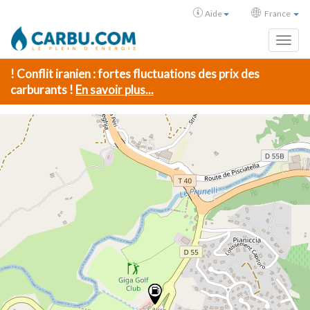
Aide
France
Toggl
! Conflit iranien : fortes fluctuations des prix des
carburants !
En savoir plus...