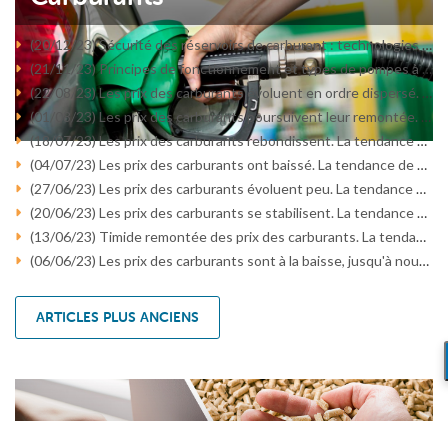
(20/12/23) Sécurité des réservoirs de carburant : technologies et normes modernes
(21/11/23) Principes de fonctionnement et types de pompes à carburant : un aperçu des principales technologies
(22/08/23) Les prix des carburants évoluent en ordre dispersé. La tendance de ce lundi 21 aout 2023
(01/08/23) Les prix des carburants poursuivent leur remontée. La tendance de ce lundi 31 juillet 2023
(18/07/23) Les prix des carburants rebondissent. La tendance de ce lundi 17 juillet 2023
(04/07/23) Les prix des carburants ont baissé. La tendance de ce lundi 3 juillet 2023
(27/06/23) Les prix des carburants évoluent peu. La tendance de ce lundi 26 juin 2023
(20/06/23) Les prix des carburants se stabilisent. La tendance de ce lundi 19 juin 2023
(13/06/23) Timide remontée des prix des carburants. La tendance de ce lundi 12 juin 2023
(06/06/23) Les prix des carburants sont à la baisse, jusqu'à nouvel ordre... La tendance de ce lundi 5 juin 2023
ARTICLES PLUS ANCIENS