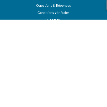
Questions & Réponses
Conditions générales
Contact
Services aux professionels
A PROPOS
CARBU.COM
Fuel Media Service
Espace fournisseurs
VOTRE COMPTE