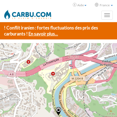
Aide
France
Toggl
! Conflit iranien : fortes fluctuations des prix des
carburants !
En savoir plus...