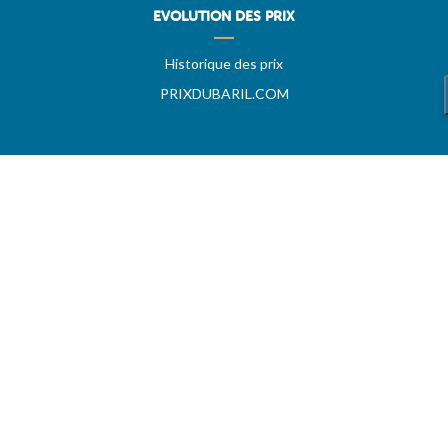
EVOLUTION DES PRIX
Historique des prix
PRIXDUBARIL.COM
AIDE
Questions & Réponses
Conditions générales
Contact
Services aux professionels
A PROPOS
CARBU.COM