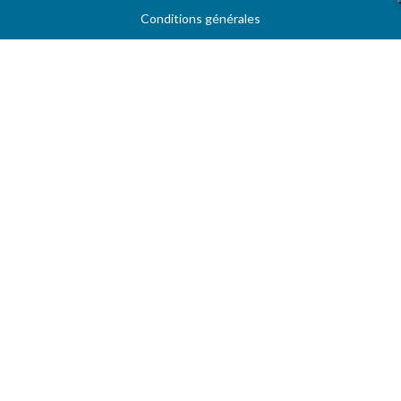
Conditions générales
Contact
Services aux professionels
A PROPOS
CARBU.COM
Fuel Media Service
Espace fournisseurs
VOTRE COMPTE