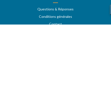
Questions & Réponses
Conditions générales
Contact
Services aux professionels
A PROPOS
CARBU.COM
Fuel Media Service
Espace fournisseurs
VOTRE COMPTE