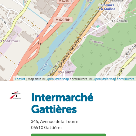
Leaflet
| Map data ©
OpenStreetMap
contributors, ©
OpenStreetMap contributors
Intermarché
Gattières
345, Avenue de la Tourre
06510
Gattières