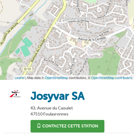
Leaflet
| Map data ©
OpenStreetMap
contributors, ©
OpenStreetMap contributors
Josyvar SA
43, Avenue du Caoulet
47510
Foulayronnes
CONTACTEZ CETTE STATION