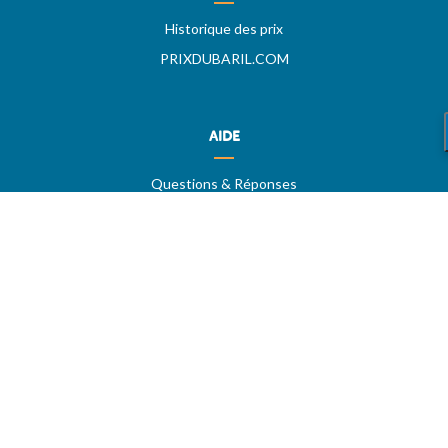
Historique des prix
PRIXDUBARIL.COM
AIDE
Questions & Réponses
Conditions générales
Contact
Services aux professionels
A PROPOS
CARBU.COM
Fuel Media Service