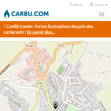
Aide
France
Toggl
! Conflit iranien : fortes fluctuations des prix des
carburants !
En savoir plus...