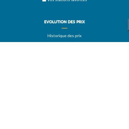
EVOLUTION DES PRIX
Historique des prix
PRIXDUBARIL.COM
AIDE
Questions & Réponses
Conditions générales
Contact
Services aux professionels